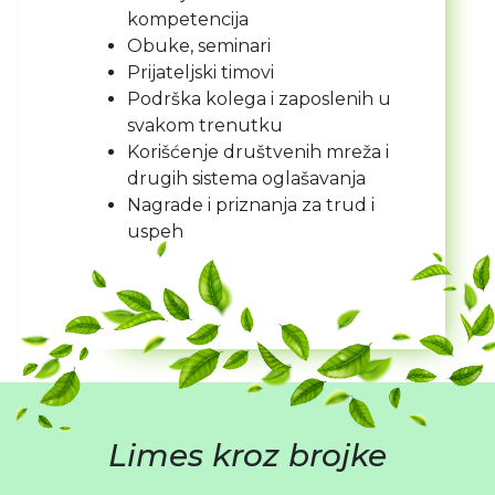
kompetencija
Obuke, seminari
Prijateljski timovi
Podrška kolega i zaposlenih u
svakom trenutku
Korišćenje društvenih mreža i
drugih sistema oglašavanja
Nagrade i priznanja za trud i
uspeh
Limes kroz brojke