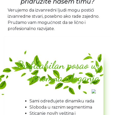
pridružite našem timu?
Verujemo da izvanredni ljudi mogu postići
izvanredne stvari, posebno ako rade zajedno.
Pružamo vam mogućnost da se lično i
profesionalno razvijate.
Profitabilan posao uz
skromna ulaganja
Sami određujete dinamiku rada
Sloboda u raznim segmentima
Sticanje novih veština i