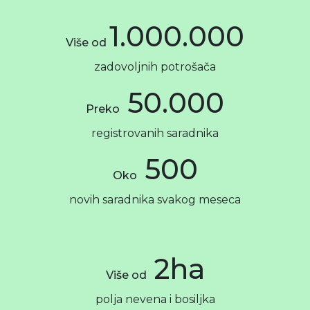
1.000.000
Više od
zadovoljnih potrošača
50.000
Preko
registrovanih saradnika
500
Oko
novih saradnika svakog meseca
2ha
Više od
polja nevena i bosiljka