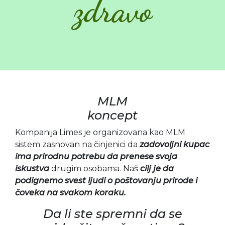
zdravo
MLM
koncept
Kompanija Limes je organizovana kao MLM
sistem zasnovan na činjenici da
zadovoljni kupac
ima prirodnu potrebu da prenese svoja
iskustva
drugim osobama. Naš
cilj je da
podignemo svest ljudi o poštovanju prirode i
čoveka na svakom koraku.
Da li ste spremni da se