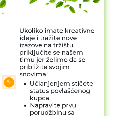
Ukoliko imate kreativne
ideje i tražite nove
izazove na tržištu,
priključite se našem
timu jer želimo da se
približite svojim
snovima!
Učlanjenjem stičete
status povlašćenog
kupca
Napravite prvu
porudžbinu sa