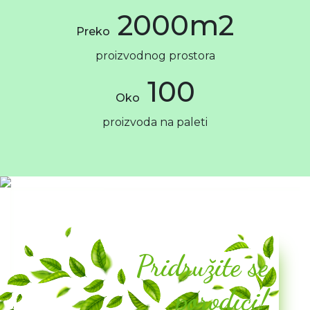
2000m2
Preko
proizvodnog prostora
100
Oko
proizvoda na paleti
Pridružite se
porodici!